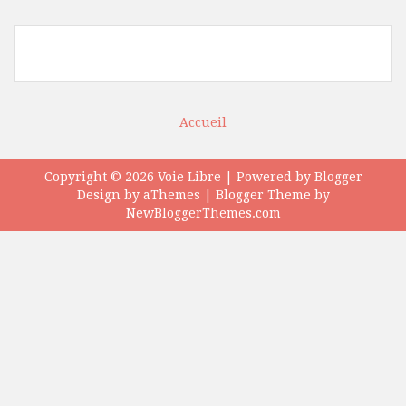
Accueil
Copyright ©
2026
Voie Libre
| Powered by
Blogger
Design by
aThemes
| Blogger Theme by
NewBloggerThemes.com