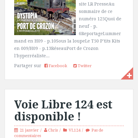
site LR PresseAu
sommaire de ce
numéro 125Quoi de
neuf - p.
6ReportageLummer
mand en H09 - p.10Sous la loupeLe T50 P'tits Kits
en 009/H09 - p.13RéseauPort de Crozon
l'hyperréaliste...
Partager sur
Facebook
Twitter
Voie Libre 124 est
disponible !
21 janvier
Chris
VL124
Pas de
commentaires