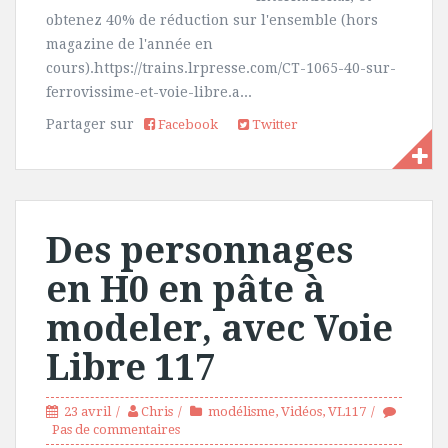
obtenez 40% de réduction sur l'ensemble (hors
magazine de l'année en
cours).https://trains.lrpresse.com/CT-1065-40-sur-
ferrovissime-et-voie-libre.a...
Partager sur
Facebook
Twitter
Des personnages
en H0 en pâte à
modeler, avec Voie
Libre 117
23 avril
Chris
modélisme
,
Vidéos
,
VL117
Pas de commentaires