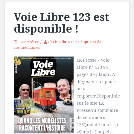
Voie Libre 123 est
disponible !
14 octobre
Chris
VL123
Pas de
commentaires
LR Presse - Voie
Libre n° 123 84
pages de plaisir. A
déguster sur place
ou à
emporter.Disponible
sur le site LR
PresseAu sommaire
de ce numéro
123Quoi de neuf - p.
4Sous la LoupeLa