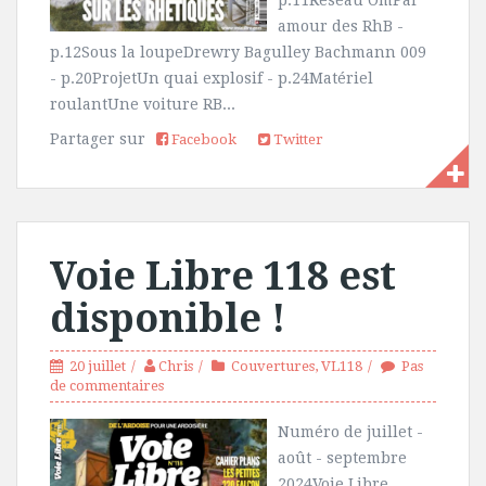
amour des RhB -
p.12Sous la loupeDrewry Bagulley Bachmann 009
- p.20ProjetUn quai explosif - p.24Matériel
roulantUne voiture RB...
Partager sur
Facebook
Twitter
Voie Libre 118 est
disponible !
20 juillet
Chris
Couvertures
,
VL118
Pas
de commentaires
Numéro de juillet -
août - septembre
2024Voie Libre