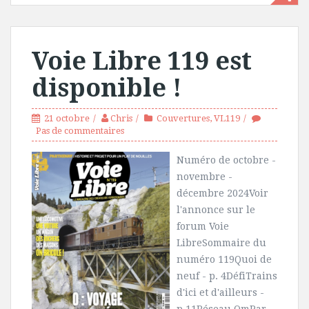
Voie Libre 119 est
disponible !
21 octobre
Chris
Couvertures
,
VL119
Pas de commentaires
Numéro de octobre -
novembre -
décembre 2024Voir
l'annonce sur le
forum Voie
LibreSommaire du
numéro 119Quoi de
neuf - p. 4DéfiTrains
d'ici et d'ailleurs -
p.11Réseau OmPar