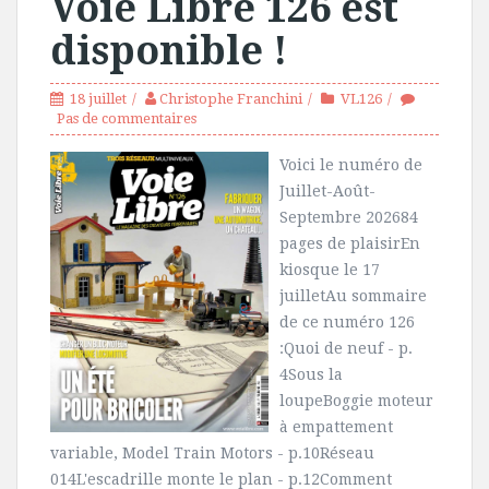
Voie Libre 126 est
disponible !
18 juillet
Christophe Franchini
VL126
Pas de commentaires
Voici le numéro de
Juillet-Août-
Septembre 202684
pages de plaisirEn
kiosque le 17
juilletAu sommaire
de ce numéro 126
:Quoi de neuf - p.
4Sous la
loupeBoggie moteur
à empattement
variable, Model Train Motors - p.10Réseau
014L'escadrille monte le plan - p.12Comment