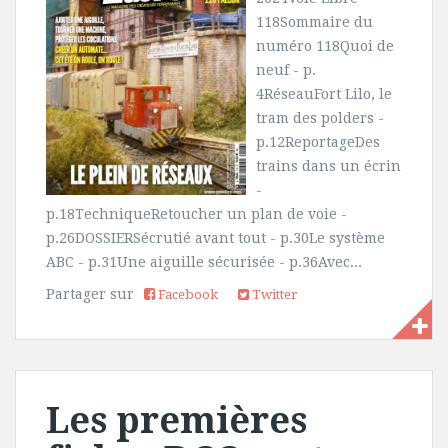
118Sommaire du
numéro 118Quoi de
neuf - p.
4RéseauFort Lilo, le
tram des polders -
p.12ReportageDes
trains dans un écrin
-
p.18TechniqueRetoucher un plan de voie -
p.26DOSSIERSécrutié avant tout - p.30Le système
ABC - p.31Une aiguille sécurisée - p.36Avec...
Partager sur
Facebook
Twitter
Les premières