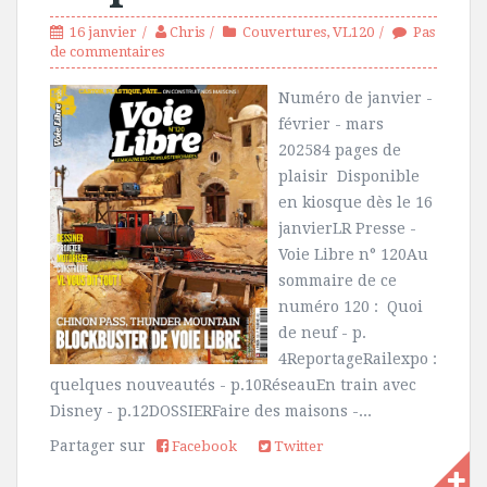
16 janvier
Chris
Couvertures
,
VL120
Pas
de commentaires
Numéro de janvier -
février - mars
202584 pages de
plaisir Disponible
en kiosque dès le 16
janvierLR Presse -
Voie Libre n° 120Au
sommaire de ce
numéro 120 : Quoi
de neuf - p.
4ReportageRailexpo :
quelques nouveautés - p.10RéseauEn train avec
Disney - p.12DOSSIERFaire des maisons -...
Partager sur
Facebook
Twitter