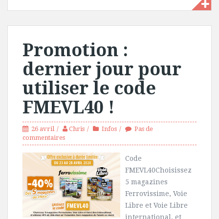
Promotion :
dernier jour pour
utiliser le code
FMEVL40 !
26 avril
Chris
Infos
Pas de
commentaires
Code
FMEVL40Choisissez
5 magazines
Ferrovissime, Voie
Libre et Voie Libre
international, et