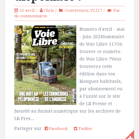
15 avril
Chris
Couvertures
,
VL117
Pas
de commentaires
Numéro d'avril - mai
- juin 2024Sommaire
de Voie Libre 117Où
trouver ce numéro
de Voie Libre ?Vous
trouverez cette
édition dans vos
kiosques habituels,
par abonnement ou
à l'unité sur le site
de LR Presse et
bientôt au format numérique sur les archives de
LR Pres...
Partager sur
Facebook
Twitter