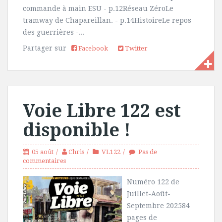
commande à main ESU - p.12Réseau ZéroLe
tramway de Chapareillan. - p.14HistoireLe repos
des guerrières -...
Partager sur
Facebook
Twitter
Voie Libre 122 est
disponible !
05 août
Chris
VL122
Pas de
commentaires
Numéro 122 de
Juillet-Août-
Septembre 202584
pages de