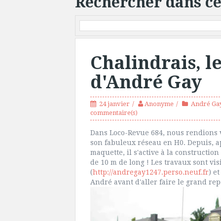
Rechercher dans ce
Chalindrais, l
d'André Gay
24 janvier
Anonyme
André Ga
commentaire(s)
Dans Loco-Revue 684, nous rendions vi
son fabuleux réseau en H0. Depuis, 
maquette, il s'active à la constructi
de 10 m de long ! Les travaux sont vis
(
http://andregay1247.perso.neuf.fr
) e
André avant d'aller faire le grand re