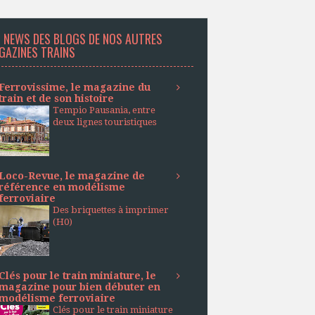
S NEWS DES BLOGS DE NOS AUTRES
GAZINES TRAINS
Ferrovissime, le magazine du
train et de son histoire
Tempio Pausania, entre
deux lignes touristiques
Loco-Revue, le magazine de
référence en modélisme
ferroviaire
Des briquettes à imprimer
(H0)
Clés pour le train miniature, le
magazine pour bien débuter en
modélisme ferroviaire
Clés pour le train miniature