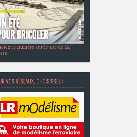
etez ce numéro sur le site de LR
sse
R VOS RÉSEAUX, CHOISISSEZ :