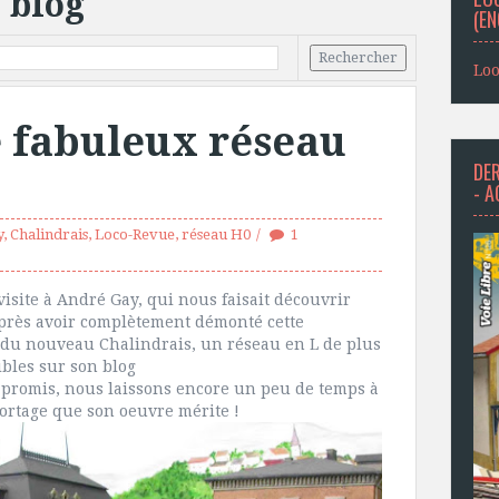
 blog
(EN
Loo
e fabuleux réseau
DER
- 
y
,
Chalindrais
,
Loco-Revue
,
réseau H0
1
site à André Gay, qui nous faisait découvrir
après avoir complètement démonté cette
on du nouveau Chalindrais, un réseau en L de plus
ibles sur son blog
t promis, nous laissons encore un peu de temps à
portage que son oeuvre mérite !