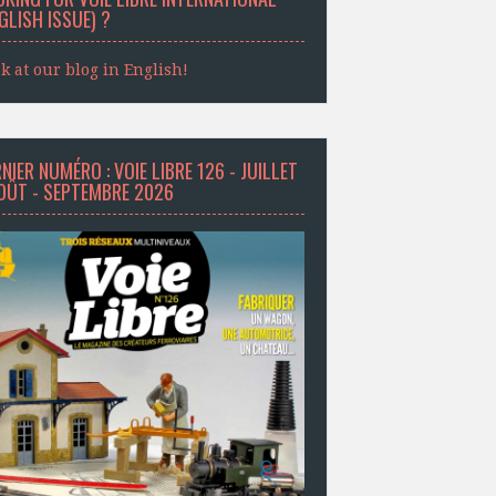
GLISH ISSUE) ?
k at our blog in English!
NIER NUMÉRO : VOIE LIBRE 126 - JUILLET
AOÛT - SEPTEMBRE 2026