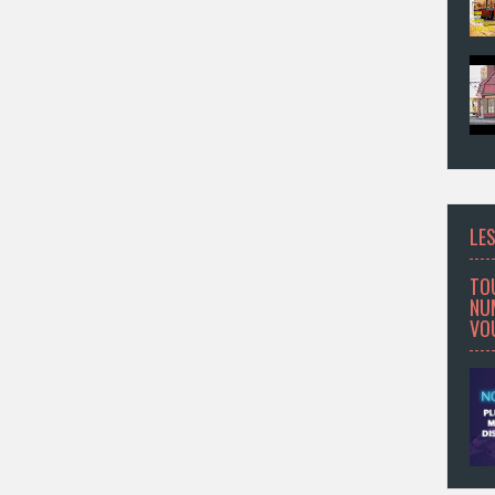
LES
TO
NU
VOU