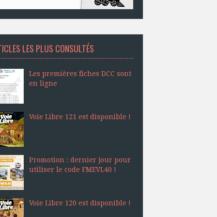
TICLES LES PLUS CONSULTÉS
Les premières fiches DCC sont
en ligne
Voie Libre 121 est disponible !
Promotion : dernier jour pour
utiliser le code FMEVL40 !
Voie Libre 120 est disponible !