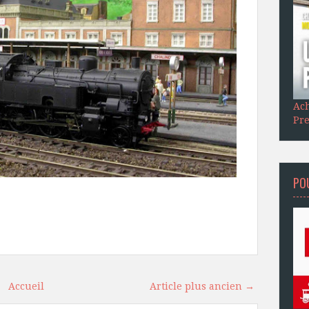
Ach
Pre
POU
Accueil
Article plus ancien →