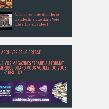
La surprenante distillerie
clandestine vue dans Voie
Libre 107 en vidéo !
 ARCHIVES DE LR PRESSE
US VOS MAGAZINES "TRAIN" AU FORMAT
MÉRIQUE QUAND VOUS VOULEZ, OÙ VOUS
LEZ DÈS 1 € !