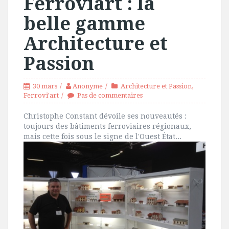
Ferroviart : la
belle gamme
Architecture et
Passion
30 mars
Anonyme
Architecture et Passion
,
Ferrovi'art
Pas de commentaires
Christophe Constant dévoile ses nouveautés :
toujours des bâtiments ferroviaires régionaux,
mais cette fois sous le signe de l'Ouest État...