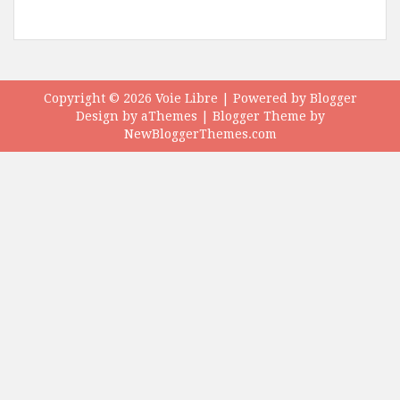
Copyright ©
2026
Voie Libre
| Powered by
Blogger
Design by
aThemes
| Blogger Theme by
NewBloggerThemes.com