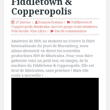
Fiddletown &
Copperopolis
27 janvier
françois fontana
Fiddletown &
Copperopolis
,
Minitrains
,
narrow gauge
,
train miniature
,
Voie étroite
,
Voie Libre
Pas de commentaires
Amateurs de H09, au moment ou s'ouvre la Foire
Internationale du Jouet de Nuremberg, nous
allons découvrir en direct les nouvelles
productions H09 de Minitrains. Pour vous faire
patienter voici un petit test, en images, de la
machine du Fiddletown & Copperopolis. Elle est
brut de fabrication, sans peinture ! Mais elle
roule à merveille !