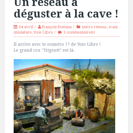
Un réseau à
déguster à la cave !
04 avril
françois fontana
micro réseau.
,
train
miniature
,
Voie Libre
1 commentaire(s)
Il arrive avec le numéro 77 de Voie Libre !
Le grand cru "Titgoutt" est là.