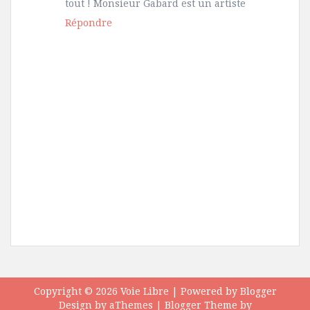
tout ! Monsieur Gabard est un artiste
Répondre
Copyright ©
2026
Voie Libre
| Powered by
Blogger
Design by
aThemes
| Blogger Theme by