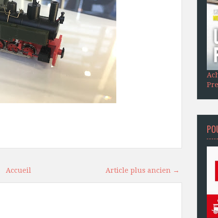
Ach
Pre
POU
Accueil
Article plus ancien →