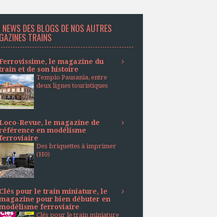
S NEWS DES BLOGS DE NOS AUTRES
GAZINES TRAINS
Ferrovissime, le magazine du
train et de son histoire
Tempio Pausania, entre
deux lignes touristiques
Loco-Revue, le magazine de
référence en modélisme
ferroviaire
Des briquettes à imprimer
(H0)
Clés pour le train miniature, le
magazine pour bien débuter en
modélisme ferroviaire
Clés pour le train miniature