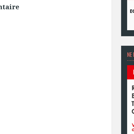
ntaire
NE 