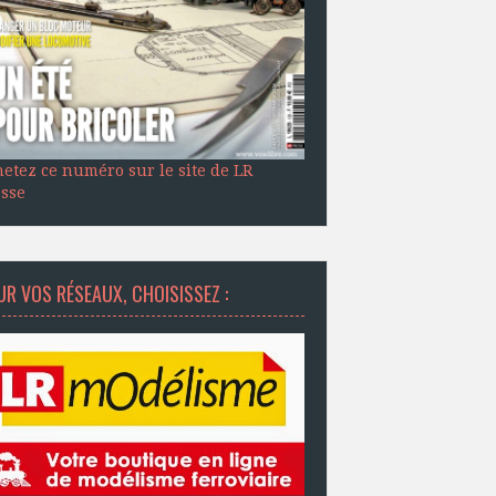
etez ce numéro sur le site de LR
sse
R VOS RÉSEAUX, CHOISISSEZ :