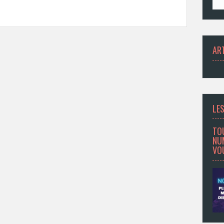
AR
LES
TO
NU
VOU