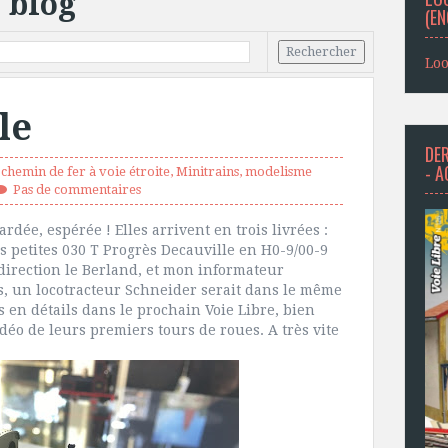
 blog
(EN
Loo
le
DER
- 
chemin de fer à voie étroite
,
Minitrains
,
modelisme
Pas de commentaires
dée, espérée ! Elles arrivent en trois livrées :
Les petites 030 T Progrès Decauville en H0-9/00-9
 direction le Berland, et mon informateur
s, un locotracteur Schneider serait dans le même
 en détails dans le prochain Voie Libre, bien
déo de leurs premiers tours de roues. A très vite