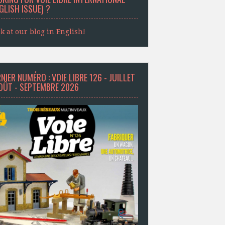
GLISH ISSUE) ?
k at our blog in English!
NIER NUMÉRO : VOIE LIBRE 126 - JUILLET
AOÛT - SEPTEMBRE 2026