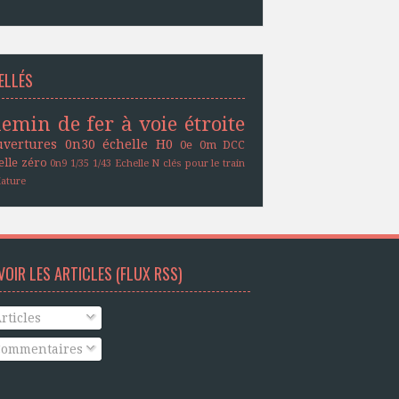
ELLÉS
emin de fer à voie étroite
uvertures
0n30
échelle H0
0e
0m
DCC
elle zéro
0n9
1/35
1/43
Echelle N
clés pour le train
iature
VOIR LES ARTICLES (FLUX RSS)
rticles
ommentaires