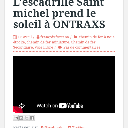
L'escadrille Saint
michel prend le
soleil à ONTRAXS
06 avril
françois fontana
chemin de fer à voie
étroite
,
chemin de fer miniature
,
Chemin de fer
Secondaire
,
Voie Libre
Pas de commentaires
Partager sur
Facebook
Twitter