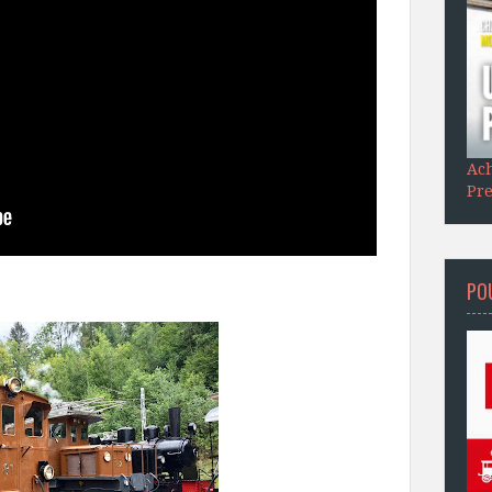
Ach
Pre
POU