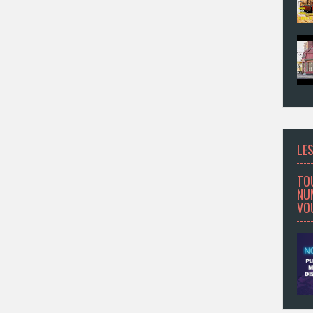
LES
TO
NU
VOU