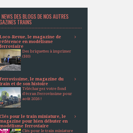
S NEWS DES BLOGS DE NOS AUTRES
GAZINES TRAINS
Loco-Revue, le magazine de
référence en modélisme
ferroviaire
Des briquettes à imprimer
(H0)
Ferrovissime, le magazine du
train et de son histoire
Téléchargez votre fond
d'écran Ferrovissime pour
août 2026 !
Clés pour le train miniature, le
magazine pour bien débuter en
modélisme ferroviaire
Clés pour le train miniature