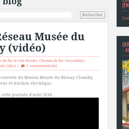
 blog
(EN
Loo
Réseau Musée du
DER
 (vidéo)
- 
 de fer à voie étroite
,
Chemin de fer Secondaire
,
oie Libre
1 commentaire(s)
écouverte du Réseau Musée du Blonay Chamby.
ur et traction électrique.
 cette journée d'août 2018.