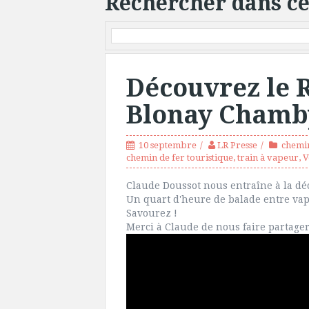
Rechercher dans ce
Découvrez le 
Blonay Chamby
10 septembre
LR Presse
chemin
chemin de fer touristique
,
train à vapeur
,
V
Claude Doussot nous entraîne à la d
Un quart d'heure de balade entre vape
Savourez !
Merci à Claude de nous faire partager