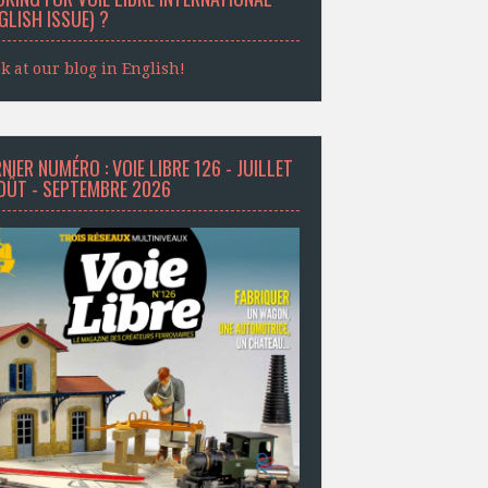
GLISH ISSUE) ?
k at our blog in English!
NIER NUMÉRO : VOIE LIBRE 126 - JUILLET
AOÛT - SEPTEMBRE 2026