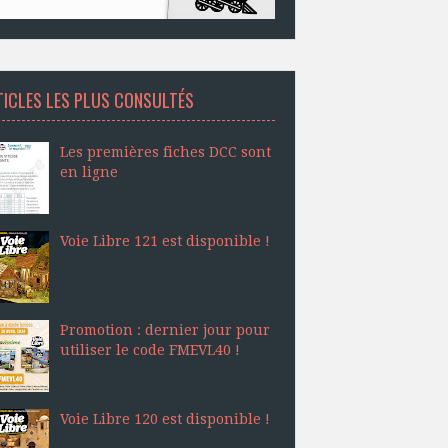
TICLES LES PLUS CONSULTÉS
Les premières fiches DCC sont
en ligne
Voie Libre 121 est disponible !
Promotion : dernier jour pour
utiliser le code FMEVL40 !
Voie Libre 120 est disponible !