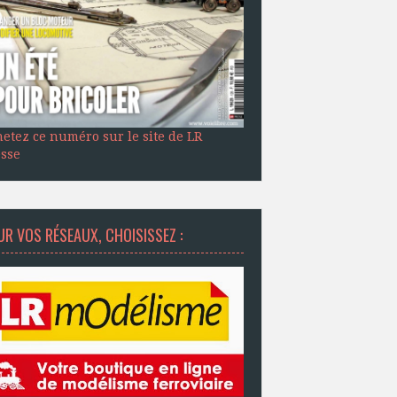
etez ce numéro sur le site de LR
sse
R VOS RÉSEAUX, CHOISISSEZ :