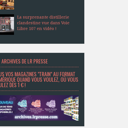
La surprenante distillerie
clandestine vue dans Voie
Libre 107 en vidéo !
 ARCHIVES DE LR PRESSE
US VOS MAGAZINES "TRAIN" AU FORMAT
MÉRIQUE QUAND VOUS VOULEZ, OÙ VOUS
LEZ DÈS 1 € !